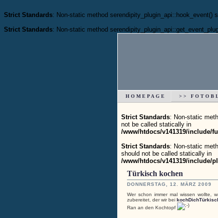
Strict Standards
: Non-static method serendipity_plugin_api::hook_event() sh
Strict Standards
: Non-static method serendipity_plugin_api::get_event_plugi
HOMEPAGE
>> FOTOB
Strict Standards
: Non-static met
not be called statically in
/www/htdocs/v141319/include/fu
Strict Standards
: Non-static met
should not be called statically in
/www/htdocs/v141319/include/pl
Türkisch kochen
DONNERSTAG, 12. MÄRZ 2009
Wer schon immer mal wissen wollte, w
zubereitet, der wir bei
kochDichTürkisc
Ran an den Kochtopf