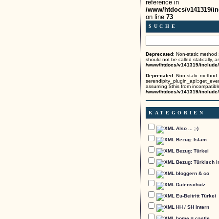
reference in
/www/htdocs/v141319/in
on line
73
SUCHE
Deprecated
: Non-static method
should not be called statically, 
/www/htdocs/v141319/include/p
Deprecated
: Non-static method
serendipity_plugin_api::get_event
assuming $this from incompatible
/www/htdocs/v141319/include/
KATEGORIEN
Also ... ;-)
Bezug: Islam
Bezug: Türkei
Bezug: Türkisch i
bloggern & co
Datenschutz
Eu-Beitritt Türkei
HH / SH intern
home = castle