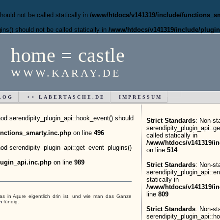
ould not be called statically in
/www/htdocs/v141319/include/functions_sm
ns() should not be called statically in
/www/htdocs/v141319/include/plugin
home = castle
WWW.KARAY.DE
LOG
>> LABERTASCHE.DE
IMPRESSUM
hod serendipity_plugin_api::hook_event() should
Strict Standards
: Non-st
serendipity_plugin_api::g
nctions_smarty.inc.php
on line
496
called statically in
/www/htdocs/v141319/in
hod serendipity_plugin_api::get_event_plugins()
on line
514
ugin_api.inc.php
on line
989
Strict Standards
: Non-st
serendipity_plugin_api::e
statically in
/www/htdocs/v141319/in
line
809
as in Aşure eigentlich drin ist, und wie man das Ganze
h
fündig.
Strict Standards
: Non-st
serendipity_plugin_api::h