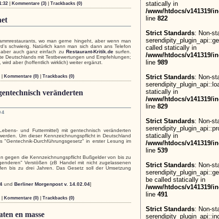
statically in
1:32
|
Kommentare (3)
|
Trackbacks (0)
/www/htdocs/v141319/in
line
822
net
Strict Standards
: Non-st
serendipity_plugin_api::g
tammrestaurants, wo man gerne hingeht, aber wenn man
d's schwierig. Natürlich kann man sich dann ans Telefon
called statically in
 aber auch ganz einfach zu
Restaurant-Kritik.de
surfen.
/www/htdocs/v141319/in
ädte Deutschlands mit Testbewertungen und Empfehlungen;
line
989
wird aber (hoffentlich wirklich) weiter ergänzt.
Strict Standards
: Non-st
|
Kommentare (0)
|
Trackbacks (0)
serendipity_plugin_api::lo
statically in
gentechnisch veränderten
/www/htdocs/v141319/in
line
829
04
Strict Standards
: Non-st
serendipity_plugin_api::pr
Lebens- und Futtermittel) mit gentechnisch veränderten
statically in
werden. Um dieser Kennzeichnungspflicht in Deutschland
"Gentechnik-Durchführungsgesetz" in erster Lesung im
/www/htdocs/v141319/in
line
539
en gegen die Kennzeichnungspflicht Bußgelder von bis zu
genderen" Verstößen (zB Handel mit nicht zugelassenen
Strict Standards
: Non-st
afen bis zu drei Jahren. Das Gesetz soll der Umsetzung
serendipity_plugin_api::g
be called statically in
4
und
Berliner Morgenpost v. 14.02.04
]
/www/htdocs/v141319/in
line
491
|
Kommentare (0)
|
Trackbacks (0)
Strict Standards
: Non-st
taten en masse
serendipity_plugin_api::in