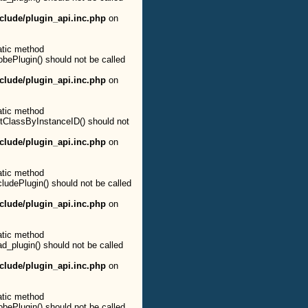
clude/plugin_api.inc.php
on
atic method
obePlugin() should not be called
clude/plugin_api.inc.php
on
atic method
etClassByInstanceID() should not
clude/plugin_api.inc.php
on
atic method
cludePlugin() should not be called
clude/plugin_api.inc.php
on
atic method
ad_plugin() should not be called
clude/plugin_api.inc.php
on
atic method
obePlugin() should not be called