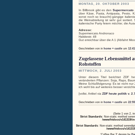
MONTAG, 20. OKTOBER 2003
In Billbrook gibt es den
Supermercato
über Käse, Pasta, Antipasta, Pesto, 
sonst noch so braucht) gängige italien
die Weinabteilung ist sehr gut sortiert
italienische Party feiern möchte; die Aus
Adresse:
Supermercato Andronaco
Halskestr. 48
Gut erreichbar über die A 1 (Abfahrt Moo
Geschrieben von
in
home = castle
um
12:41
Zugelassene Lebensmittel a
Rohstoffen
MITTWOCH, 2. JULI 2003
Unter diesem Titel berichtet ZDF h
veränderten Pflanzen: Soja, Raps, Bau
Meine Schlußfolgerung: Es ist nicht nur
ich wohl bis auf weiteres besser verzicht
[vollst. Artikel via
ZDF heute politik v. 2.
Geschrieben von
in
home = castle
um
22:55
(Seite 1 von 2, 
Strict Standards
: Non-static method serend
/www/htdocs/v141319/in
Strict Standards
: Non-static method serendipit
/www/htdocs/v141319
'Coffee Bar 3' design by
Da