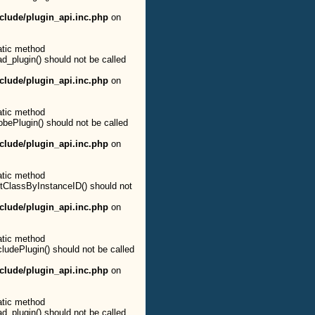
clude/plugin_api.inc.php
on
atic method
ad_plugin() should not be called
clude/plugin_api.inc.php
on
atic method
obePlugin() should not be called
clude/plugin_api.inc.php
on
atic method
etClassByInstanceID() should not
clude/plugin_api.inc.php
on
atic method
cludePlugin() should not be called
clude/plugin_api.inc.php
on
atic method
ad_plugin() should not be called