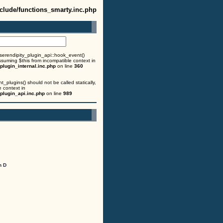
clude/functions_smarty.inc.php
 serendipity_plugin_api::hook_event()
assuming $this from incompatible context in
lugin_internal.inc.php
on line
360
_plugins() should not be called statically,
 context in
plugin_api.inc.php
on line
989
n D