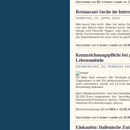
Geschrieben von
EK
in
home = castle
um
1
Restaurant-Suche im Inter
SAMSTAG, 10. APRIL 2004
Wer kennt das nicht: Man hat seine S
mal was Neues oder Anderes sucht, wir
hänge und Freunde fragen, man kann
Nette Suchfunktionen für viele Großst
der Datenbestand ist noch nicht so groß, 
Geschrieben von
in
home = castle
um
14:30
Kennzeichnungspflicht bei 
Lebensmitteln
DONNERSTAG, 26. FEBRUAR 20
Ab Mitte April müssen alle Produkte (
Organismen in der EU gekennzeichnet 
nach zukommen, wurde am 13.2.04 das 
Bundestag diskutiert.
Nach Medienberichten sind bei Verstöß
50.000 Euro vorgesehen; bei "grundle
Gentechnik-Produkten) drohen Haftstr
mehrerer EU-Verordnungen dienen.
[Berichterstattung zB bei
N24 v. 13.02.0
Geschrieben von
in
home = castle
um
19:10
Einkaufen: Italienische Zu