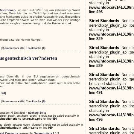
statically in
/www/htdocs/v141319/in
 Andronaco
, wo man auf 1200 qm von italienischer Wurst
line
496
Kaffee, Wein bis hin zu Tiefkühlprodukten (und was man
ische Markenprodukte in großer Auswahl findet. Besonders
. Sehr empfehlenswert, wenn man mal wieder eine richtige
Strict Standards
: Non-st
wahl ist vergleichsweise riesig und die Preise sind ok.
serendipity_plugin_api::lo
statically in
/www/htdocs/v141319/in
line
829
rfleet) bzw. die Horner Rampe.
Strict Standards
: Non-st
|
Kommentare (0)
|
Trackbacks (0)
serendipity_plugin_api::pr
statically in
us gentechnisch ver?nderten
/www/htdocs/v141319/in
line
539
Strict Standards
: Non-st
eute über die in der EU zugelassenen gentechnisch
serendipity_plugin_api::g
mwolle und Mais und deren Verwendung.
 Zeit, mit dem Rauchen aufzuhören, auch auf Fleisch sollte
be called statically in
en.
/www/htdocs/v141319/in
line
491
7.03
]
Strict Standards
: Non-st
|
Kommentare (0)
|
Trackbacks (0)
serendipity_plugin_api::in
statically in
insgesamt 6 Einträge)
» nächste Seite
/www/htdocs/v141319/in
ipity_plugin_api::hook_event() should not be called statically in
clude/functions_smarty.inc.php
on line
496
line
496
y_plugin_api::get_event_plugins() should not be called statically in
/include/plugin_api.inc.php
on line
989
Strict Standards
: Non-st
serendipity_plugin_api::lo
vid Cummins
powered by
Serendipity v.1.1.3